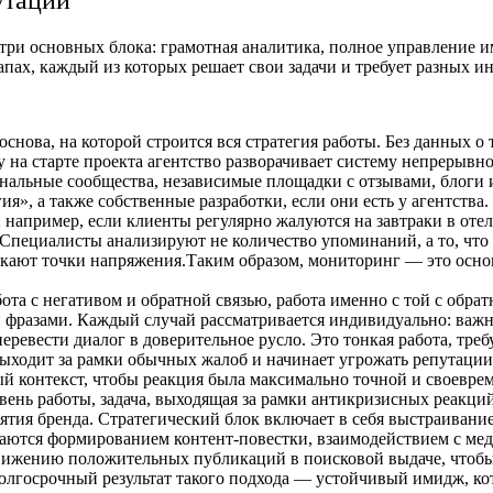
 три основных блока: грамотная аналитика, полное управление 
пах, каждый из которых решает свои задачи и требует разных и
снова, на которой строится вся стратегия работы. Без данных о
на старте проекта агентство разворачивает систему непрерывн
ональные сообщества, независимые площадки с отзывами, блоги 
», а также собственные разработки, если они есть у агентства.
: например, если клиенты регулярно жалуются на завтраки в отеле
 Специалисты анализируют не количество упоминаний, а то, что
никают точки напряжения.Таким образом, мониторинг — это осно
та с негативом и обратной связью, работа именно с той с обрат
разами. Каждый случай рассматривается индивидуально: важно 
еревести диалог в доверительное русло. Это тонкая работа, тр
выходит за рамки обычных жалоб и начинает угрожать репутации
ый контекст, чтобы реакция была максимально точной и своевре
нь работы, задача, выходящая за рамки антикризисных реакций
ятия бренда. Стратегический блок включает в себя выстраивани
аются формированием контент-повестки, взаимодействием с меди
движению положительных публикаций в поисковой выдаче, чтоб
олгосрочный результат такого подхода — устойчивый имидж, ко