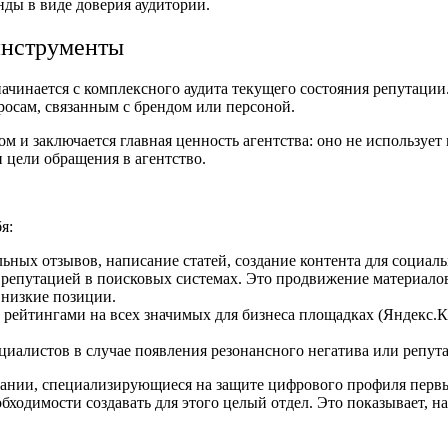
ды в виде доверия аудитории.
 инструменты
чинается с комплексного аудита текущего состояния репутации. 
росам, связанным с брендом или персоной.
ом и заключается главная ценность агентства: оно не использу
 цели обращения в агентство.
я:
ьных отзывов, написание статей, создание контента для социаль
е репутацией в поисковых системах. Это продвижение материало
 низкие позиции.
и рейтингами на всех значимых для бизнеса площадках (Яндекс.Ка
иалистов в случае появления резонансного негатива или репут
мпании, специализирующиеся на защите цифрового профиля перв
обходимости создавать для этого целый отдел. Это показывает, 