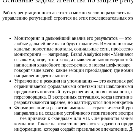
Работу репутационного агентства можно условно разделить на
управлению репутацией строится на этих последовательных эта
Мониторинг и дальнейший анализ его результатов — это о
любые дальнейшие шаги будут гаданием. Именно поэтому 
каналы: новостные порталы, социальные сети, професси
мониторинга — например, Brand Analytics или «Медиалогия
ссылками, «где, что и кто», а выявление закономерностей
написания хвалебного пресс-релиза о новом шеф-поваре.
говорят чаще всего, какие эмоции преобладают, где воз
направление деятельности.
Управление и реакция на упоминания — это активная рабо
ограничивается формальными ответами или шаблонными ф
предложить понятный путь решения и, по возможности, п
переговорщика. В экстренных ситуациях, когда негатив 
разрабатываются заранее, но адаптируются под конкретн
Формирование и развитие имиджа — стратегический урове
направлена на создание устойчивого позитивного воспри
— без привязки к скандалам или ЧП. Специалисты заним
компании. Также на этом этапе решаются задачи по про
информацию, которая создаёт правильное впечатление. Д