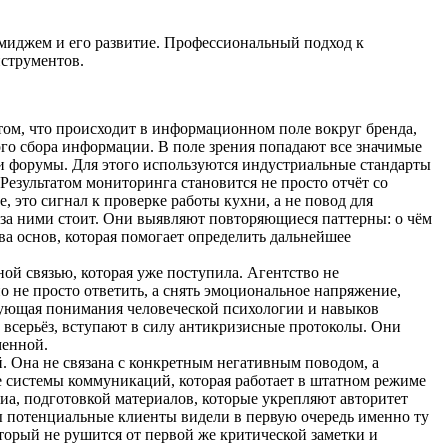
имиджем и его развитие. Профессиональный подход к
нструментов.
 том, что происходит в информационном поле вокруг бренда,
ого сбора информации. В поле зрения попадают все значимые
и форумы. Для этого используются индустриальные стандарты
 Результатом мониторинга становится не просто отчёт со
, это сигнал к проверке работы кухни, а не повод для
 за ними стоит. Они выявляют повторяющиеся паттерны: о чём
ва основ, которая помогает определить дальнейшее
ной связью, которая уже поступила. Агентство не
не просто ответить, а снять эмоциональное напряжение,
ебующая понимания человеческой психологии и навыков
 всерьёз, вступают в силу антикризисные протоколы. Они
менной.
. Она не связана с конкретным негативным поводом, а
е системы коммуникаций, которая работает в штатном режиме
а, подготовкой материалов, которые укрепляют авторитет
ы потенциальные клиенты видели в первую очередь именно ту
торый не рушится от первой же критической заметки и