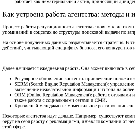
работает как нематериальный актив, приносящий дивиден
Как устроена работа агентства: методы и
Процесс работы репутационного агентства с новым клиентом на
упоминаний в соцсетях до структуры поисковой выдачи по зап
На основе полученных данных разрабатывается стратегия. В эт
действий, учитывающий специфику бизнеса, его конкурентов и
Далее начинается ежедневная работа. Она может включать в себ
Регулярное обновление контента: привлечение положител
SERM (Search Engine Reputation Management): управлени
вытеснение нежелательной информации из топа на более
ORM (Online Reputation Management): работа с отзывами 
также работа с социальными сетями и СМИ.
Кризисный менеджмент: моментальное реагирование спец
Некоторые агентства идут дальше. Например, существуют ко
берут на себя работу с рекламациями, избавляя компании от не
этой сфере.