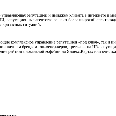
 управляющая репутацией и имиджем клиента в интернете и меди
МИ, репутационные агентства решают более широкий спектр зад
я кризисных ситуаций.
ающие комплексное управление репутацией «под ключ», так и ни
нии личным брендом топ-менеджеров, третьи — на HR-репутации 
ние рейтинга локальной кофейни на Яндекс.Картах или очистка 
утации